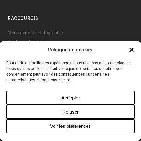
RACCOURCIS
Menu général photographie
Photographie d'entreprise
Politique de cookies
Photographie de mode
La team Créa
Pour offrir les meilleures expériences, nous utilisons des technologies
telles que les cookies. Le fait de ne pas consentir ou de retirer son
Fine Art - Expos
consentement peut avoir des conséquences sur certaines
caractéristiques et fonctions du site.
Accepter
RESTONS EN CONTACT !
Refuser
Voir les préférences
SUBSCRIBE